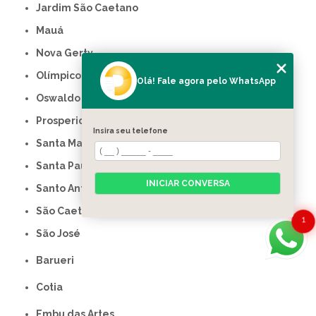
Jardim São Caetano
Mauá
Nova Gerty
Olímpico
Olá! Fale agora pelo WhatsApp
Oswaldo Cruz
Prosperidade
Insira seu telefone
Santa Maria
Santa Paula
INICIAR CONVERSA
Santo Antônio
São Caetano do Sul
1
São José
Barueri
Cotia
Embu das Artes