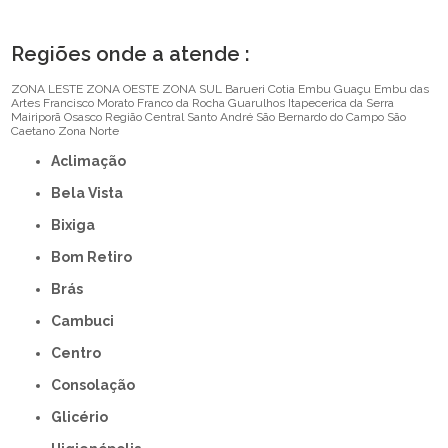
Regiões onde a atende :
ZONA LESTE
ZONA OESTE
ZONA SUL
Barueri
Cotia
Embu Guaçu
Embu das
Artes
Francisco Morato
Franco da Rocha
Guarulhos
Itapecerica da Serra
Mairiporã
Osasco
Região Central
Santo André
São Bernardo do Campo
São
Caetano
Zona Norte
Aclimação
Bela Vista
Bixiga
Bom Retiro
Brás
Cambuci
Centro
Consolação
Glicério