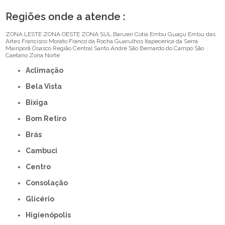
Regiões onde a atende :
ZONA LESTE
ZONA OESTE
ZONA SUL
Barueri
Cotia
Embu Guaçu
Embu das
Artes
Francisco Morato
Franco da Rocha
Guarulhos
Itapecerica da Serra
Mairiporã
Osasco
Região Central
Santo André
São Bernardo do Campo
São
Caetano
Zona Norte
Aclimação
Bela Vista
Bixiga
Bom Retiro
Brás
Cambuci
Centro
Consolação
Glicério
Higienópolis