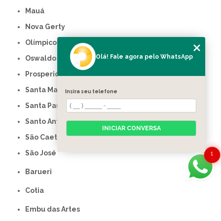
Mauá
Nova Gerty
Olímpico
Olá! Fale agora pelo WhatsApp
Oswaldo Cruz
Prosperidade
Santa Maria
Insira seu telefone
Santa Paula
Santo Antônio
INICIAR CONVERSA
São Caetano do Sul
São José
1
Barueri
Cotia
Embu das Artes