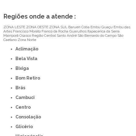
Regiões onde a atende :
ZONA LESTE
ZONA OESTE
ZONA SUL
Barueri
Cotia
Embu Guaçu
Embu das
Artes
Francisco Morato
Franco da Rocha
Guarulhos
Itapecerica da Serra
Mairiporã
Osasco
Região Central
Santo André
São Bernardo do Campo
São
Caetano
Zona Norte
Aclimação
Bela Vista
Bixiga
Bom Retiro
Brás
Cambuci
Centro
Consolação
Glicério