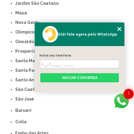
Jardim São Caetano
Mauá
Nova Gerty
Olímpico
Olá! Fale agora pelo WhatsApp
Oswaldo Cruz
Prosperidade
Insira seu telefone
Santa Maria
Santa Paula
INICIAR CONVERSA
Santo Antônio
São Caetano do Sul
1
São José
Barueri
Cotia
Embu das Artes