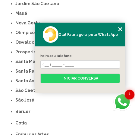
Jardim São Caetano
Mauá
Nova Gerty
Olímpico
Olá! Fale agora pelo WhatsApp
Oswaldo Cruz
Prosperidade
Insira seu telefone
Santa Maria
Santa Paula
INICIAR CONVERSA
Santo Antônio
São Caetano do Sul
1
São José
Barueri
Cotia
Embu das Artes