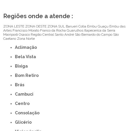
Regiões onde a atende :
ZONA LESTE
ZONA OESTE
ZONA SUL
Barueri
Cotia
Embu Guaçu
Embu das
Artes
Francisco Morato
Franco da Rocha
Guarulhos
Itapecerica da Serra
Mairiporã
Osasco
Região Central
Santo André
São Bernardo do Campo
São
Caetano
Zona Norte
Aclimação
Bela Vista
Bixiga
Bom Retiro
Brás
Cambuci
Centro
Consolação
Glicério