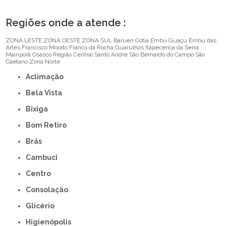
Regiões onde a atende :
ZONA LESTE
ZONA OESTE
ZONA SUL
Barueri
Cotia
Embu Guaçu
Embu das
Artes
Francisco Morato
Franco da Rocha
Guarulhos
Itapecerica da Serra
Mairiporã
Osasco
Região Central
Santo André
São Bernardo do Campo
São
Caetano
Zona Norte
Aclimação
Bela Vista
Bixiga
Bom Retiro
Brás
Cambuci
Centro
Consolação
Glicério
Higienópolis