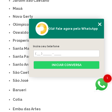
Jardim São Caetano
Mauá
Nova Gerty
Olímpico
Olá! Fale agora pelo WhatsApp
Oswaldo Cruz
Prosperidade
Insira seu telefone
Santa Maria
Santa Paula
Santo Antônio
INICIAR CONVERSA
São Caetano do Sul
1
São José
Barueri
Cotia
Embu das Artes