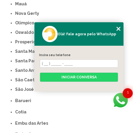
Mauá
Nova Gerty
Olímpico
Oswaldo Cruz
Olá! Fale agora pelo WhatsApp
Prosperidade
Santa Maria
Insira seu telefone
Santa Paula
Santo Antônio
INICIAR CONVERSA
São Caetano do Sul
São José
1
Barueri
Cotia
Embu das Artes