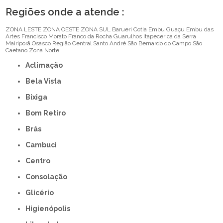
Regiões onde a atende :
ZONA LESTE
ZONA OESTE
ZONA SUL
Barueri
Cotia
Embu Guaçu
Embu das
Artes
Francisco Morato
Franco da Rocha
Guarulhos
Itapecerica da Serra
Mairiporã
Osasco
Região Central
Santo André
São Bernardo do Campo
São
Caetano
Zona Norte
Aclimação
Bela Vista
Bixiga
Bom Retiro
Brás
Cambuci
Centro
Consolação
Glicério
Higienópolis