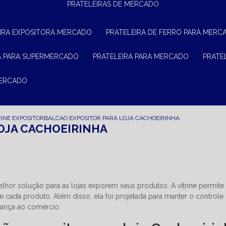
PRATELEIRAS DE MERCADO
EIRA EXPOSITORA MERCADO
PRATELEIRA DE FERRO PARA MERC
RA PARA SUPERMERCADO
PRATELEIRA PARA MERCADO
PRAT
MERCADO
RINE EXPOSITOR
BALCAO EXPOSITOR PARA LOJA CACHOEIRINHA
OJA CACHOEIRINHA
elhor solução para as lojas exporem seus produtos. A vitrine permite
e cada produto. Além disso, ela foi projetada para manter o controle
rança ao comércio.