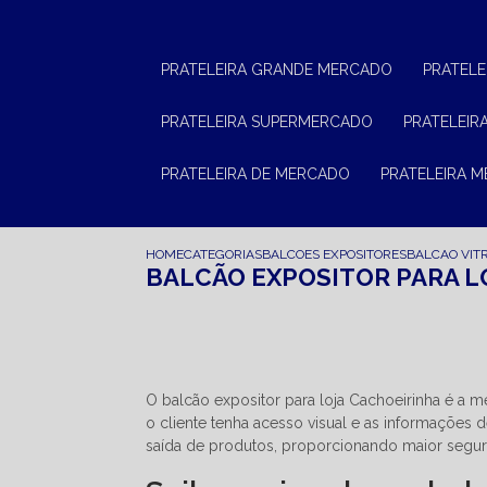
PRATELEIRA GRANDE MERCADO
PRATEL
PRATELEIRA SUPERMERCADO
PRATELEI
PRATELEIRA DE MERCADO
PRATELEIRA 
HOME
CATEGORIAS
BALCOES EXPOSITORES
BALCAO VIT
BALCÃO EXPOSITOR PARA L
O balcão expositor para loja Cachoeirinha é a m
o cliente tenha acesso visual e as informações d
saída de produtos, proporcionando maior segu