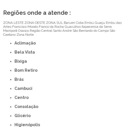
Regiões onde a atende :
ZONA LESTE
ZONA OESTE
ZONA SUL
Barueri
Cotia
Embu Guaçu
Embu das
Artes
Francisco Morato
Franco da Rocha
Guarulhos
Itapecerica da Serra
Mairiporã
Osasco
Região Central
Santo André
São Bernardo do Campo
São
Caetano
Zona Norte
Aclimação
Bela Vista
Bixiga
Bom Retiro
Brás
Cambuci
Centro
Consolação
Glicério
Higienópolis