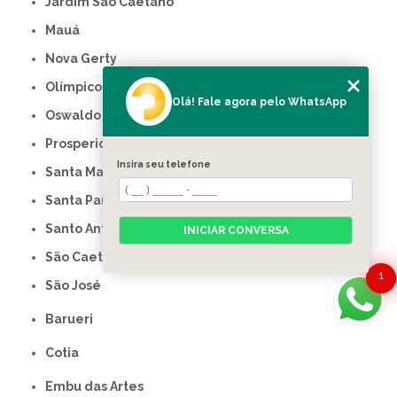
Jardim São Caetano
Mauá
Nova Gerty
Olímpico
Olá! Fale agora pelo WhatsApp
Oswaldo Cruz
Prosperidade
Insira seu telefone
Santa Maria
Santa Paula
Santo Antônio
INICIAR CONVERSA
São Caetano do Sul
1
São José
Barueri
Cotia
Embu das Artes