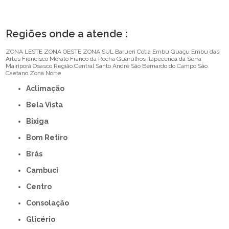
Regiões onde a atende :
ZONA LESTE
ZONA OESTE
ZONA SUL
Barueri
Cotia
Embu Guaçu
Embu das
Artes
Francisco Morato
Franco da Rocha
Guarulhos
Itapecerica da Serra
Mairiporã
Osasco
Região Central
Santo André
São Bernardo do Campo
São
Caetano
Zona Norte
Aclimação
Bela Vista
Bixiga
Bom Retiro
Brás
Cambuci
Centro
Consolação
Glicério