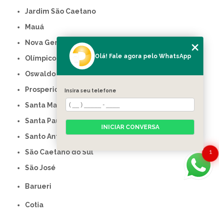
Jardim São Caetano
Mauá
Nova Gerty
Olá! Fale agora pelo WhatsApp
Olímpico
Oswaldo Cruz
Prosperidade
Insira seu telefone
Santa Maria
Santa Paula
INICIAR CONVERSA
Santo Antônio
1
São Caetano do Sul
São José
Barueri
Cotia