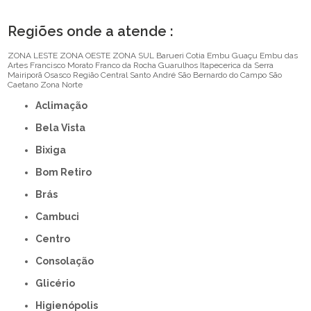
Regiões onde a atende :
ZONA LESTE
ZONA OESTE
ZONA SUL
Barueri
Cotia
Embu Guaçu
Embu das
Artes
Francisco Morato
Franco da Rocha
Guarulhos
Itapecerica da Serra
Mairiporã
Osasco
Região Central
Santo André
São Bernardo do Campo
São
Caetano
Zona Norte
Aclimação
Bela Vista
Bixiga
Bom Retiro
Brás
Cambuci
Centro
Consolação
Glicério
Higienópolis