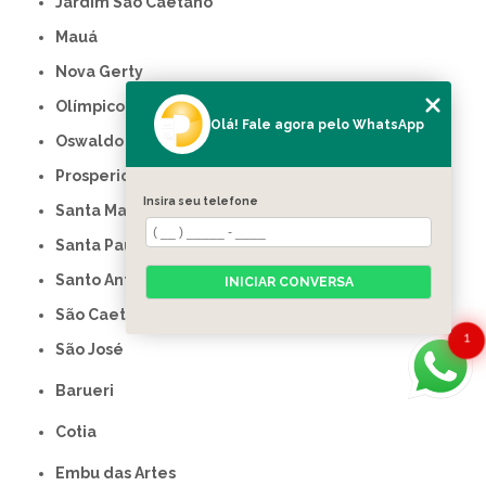
Jardim São Caetano
Mauá
Nova Gerty
Olímpico
Olá! Fale agora pelo WhatsApp
Oswaldo Cruz
Prosperidade
Insira seu telefone
Santa Maria
Santa Paula
Santo Antônio
INICIAR CONVERSA
São Caetano do Sul
1
São José
Barueri
Cotia
Embu das Artes