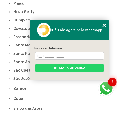
Mauá
Nova Gerty
Olímpico
Oswaldo Cruz
Olá! Fale agora pelo WhatsApp
Prosperidade
Santa Maria
Insira seu telefone
Santa Paula
Santo Antônio
INICIAR CONVERSA
São Caetano do Sul
São José
1
Barueri
Cotia
Embu das Artes