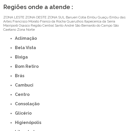
Regiões onde a atende :
ZONA LESTE
ZONA OESTE
ZONA SUL
Barueri
Cotia
Embu Guaçu
Embu das
Artes
Francisco Morato
Franco da Rocha
Guarulhos
Itapecerica da Serra
Mairiporã
Osasco
Região Central
Santo André
São Bernardo do Campo
São
Caetano
Zona Norte
Aclimação
Bela Vista
Bixiga
Bom Retiro
Brás
Cambuci
Centro
Consolação
Glicério
Higienópolis