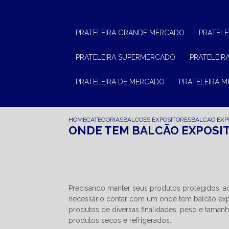
PRATELEIRA GRANDE MERCADO
PRATEL
PRATELEIRA SUPERMERCADO
PRATELEI
PRATELEIRA DE MERCADO
PRATELEIRA 
HOME
CATEGORIAS
BALCOES EXPOSITORES
BALCAO EXP
ONDE TEM BALCÃO EXPOSI
Precisando manter seus produtos protegidos, 
necessário contar com um onde tem balcão expos
produtos de diversas finalidades, peso e taman
produtos secos e refrigerados.