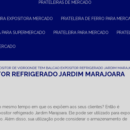
PRATELEIRAS DE MERCADO
EIRA EXPOSITORA MERCADO
PRATELEIRA DE FERRO PARA MERC
RA PARA SUPERMERCADO
PRATELEIRA PARA MERCADO
PRAT
MERCADO
OSITOR DE VIDRO
ONDE TEM BALCAO EXPOSITOR REFRIGERADO JARDIM MARA
TOR REFRIGERADO JARDIM MARAJOARA
ao mesmo tempo em que os expõem aos seus clientes? Então é
itor refrigerado Jardim Marajoara. Ele pode ser utilizado para expo
ho. Além disso, sua utilização pode considerar o armazenamento de