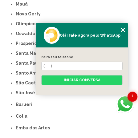
Mauá
Nova Gerty
Olímpico
Oswaldo Cruz
Olá! Fale agora pelo WhatsApp
Prosperidade
Santa Maria
Insira seu telefone
Santa Paula
Santo Antônio
INICIAR CONVERSA
São Caetano do Sul
São José
1
Barueri
Cotia
Embu das Artes