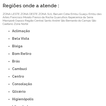
Regiões onde a atende :
ZONA LESTE
ZONA OESTE
ZONA SUL
Barueri
Cotia
Embu Guaçu
Embu das
Artes
Francisco Morato
Franco da Rocha
Guarulhos
Itapecerica da Serra
Mairiporã
Osasco
Região Central
Santo André
São Bernardo do Campo
São
Caetano
Zona Norte
Aclimação
Bela Vista
Bixiga
Bom Retiro
Brás
Cambuci
Centro
Consolação
Glicério
Higienópolis