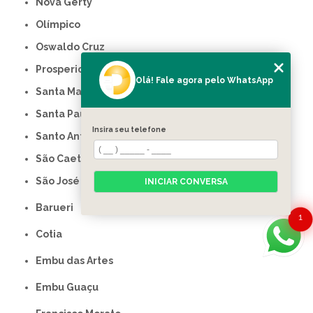
Nova Gerty
Olímpico
Oswaldo Cruz
Prosperidade
Olá! Fale agora pelo WhatsApp
Santa Maria
Santa Paula
Insira seu telefone
Santo Antônio
São Caetano do Sul
São José
INICIAR CONVERSA
Barueri
1
Cotia
Embu das Artes
Embu Guaçu