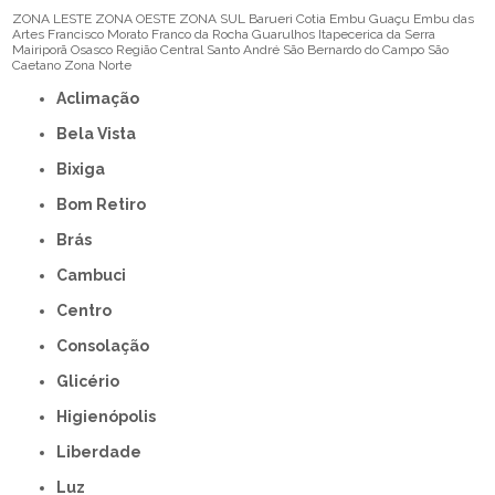
ZONA LESTE
ZONA OESTE
ZONA SUL
Barueri
Cotia
Embu Guaçu
Embu das
Artes
Francisco Morato
Franco da Rocha
Guarulhos
Itapecerica da Serra
Mairiporã
Osasco
Região Central
Santo André
São Bernardo do Campo
São
Caetano
Zona Norte
Aclimação
Bela Vista
Bixiga
Bom Retiro
Brás
Cambuci
Centro
Consolação
Glicério
Higienópolis
Liberdade
Luz