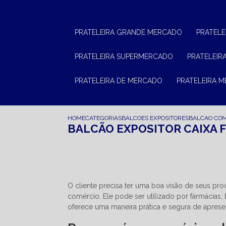
PRATELEIRA GRANDE MERCADO
PRATEL
PRATELEIRA SUPERMERCADO
PRATELEI
PRATELEIRA DE MERCADO
PRATELEIRA 
HOME
CATEGORIAS
BALCOES EXPOSITORES
BALCAO COM
BALCÃO EXPOSITOR CAIXA 
O cliente precisa ter uma boa visão de seus pr
comércio. Ele pode ser utilizado por farmácias, 
oferece uma maneira prática e segura de aprese