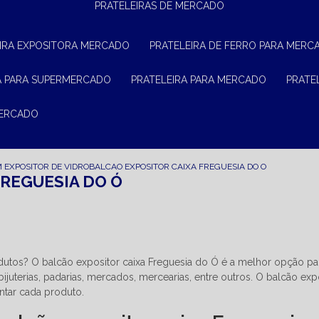
PRATELEIRAS DE MERCADO
EIRA EXPOSITORA MERCADO
PRATELEIRA DE FERRO PARA MERC
RA PARA SUPERMERCADO
PRATELEIRA PARA MERCADO
PRAT
MERCADO
 EXPOSITOR DE VIDRO
BALCAO EXPOSITOR CAIXA FREGUESIA DO O
FREGUESIA DO Ó
odutos? O balcão expositor caixa Freguesia do Ó é a melhor opção pa
bijuterias, padarias, mercados, mercearias, entre outros. O balcão exp
ntar cada produto.