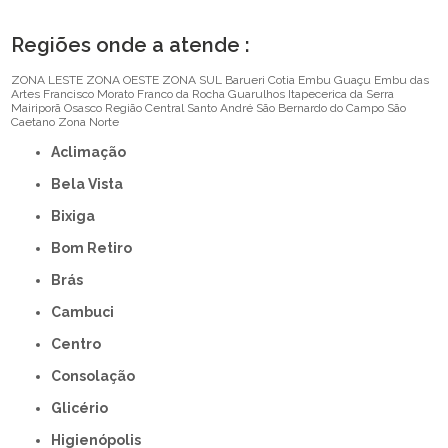
Regiões onde a atende :
ZONA LESTE
ZONA OESTE
ZONA SUL
Barueri
Cotia
Embu Guaçu
Embu das
Artes
Francisco Morato
Franco da Rocha
Guarulhos
Itapecerica da Serra
Mairiporã
Osasco
Região Central
Santo André
São Bernardo do Campo
São
Caetano
Zona Norte
Aclimação
Bela Vista
Bixiga
Bom Retiro
Brás
Cambuci
Centro
Consolação
Glicério
Higienópolis