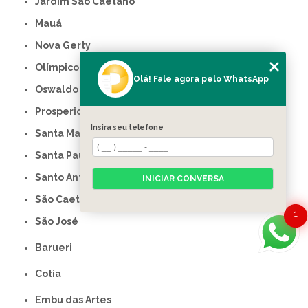
Jardim São Caetano
Mauá
Nova Gerty
Olímpico
Olá! Fale agora pelo WhatsApp
Oswaldo Cruz
Prosperidade
Insira seu telefone
Santa Maria
Santa Paula
Santo Antônio
INICIAR CONVERSA
São Caetano do Sul
1
São José
Barueri
Cotia
Embu das Artes