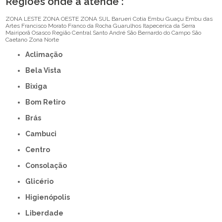
Regiões onde a atende :
ZONA LESTE
ZONA OESTE
ZONA SUL
Barueri
Cotia
Embu Guaçu
Embu das
Artes
Francisco Morato
Franco da Rocha
Guarulhos
Itapecerica da Serra
Mairiporã
Osasco
Região Central
Santo André
São Bernardo do Campo
São
Caetano
Zona Norte
Aclimação
Bela Vista
Bixiga
Bom Retiro
Brás
Cambuci
Centro
Consolação
Glicério
Higienópolis
Liberdade