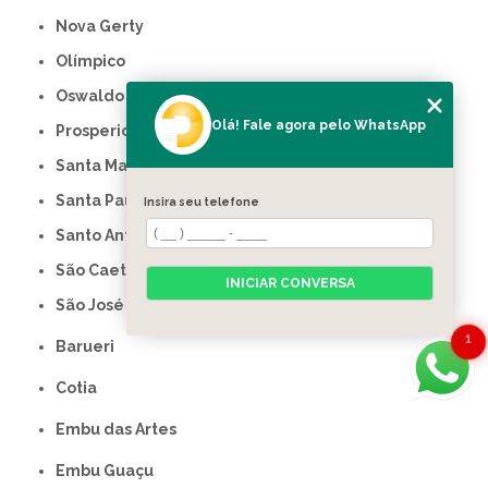
Nova Gerty
Olímpico
Oswaldo Cruz
Olá! Fale agora pelo WhatsApp
Prosperidade
Santa Maria
Santa Paula
Insira seu telefone
Santo Antônio
São Caetano do Sul
INICIAR CONVERSA
São José
1
Barueri
Cotia
Embu das Artes
Embu Guaçu