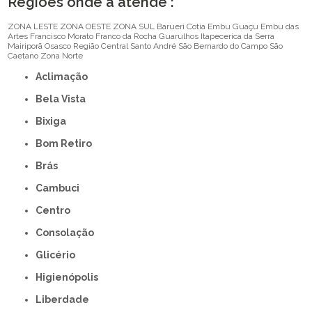
Regiões onde a atende :
ZONA LESTE
ZONA OESTE
ZONA SUL
Barueri
Cotia
Embu Guaçu
Embu das
Artes
Francisco Morato
Franco da Rocha
Guarulhos
Itapecerica da Serra
Mairiporã
Osasco
Região Central
Santo André
São Bernardo do Campo
São
Caetano
Zona Norte
Aclimação
Bela Vista
Bixiga
Bom Retiro
Brás
Cambuci
Centro
Consolação
Glicério
Higienópolis
Liberdade