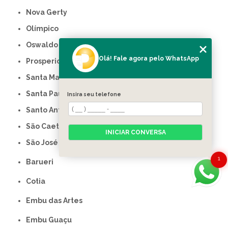
Nova Gerty
Olímpico
Oswaldo Cruz
Olá! Fale agora pelo WhatsApp
Prosperidade
Santa Maria
Santa Paula
Insira seu telefone
Santo Antônio
São Caetano do Sul
INICIAR CONVERSA
São José
1
Barueri
Cotia
Embu das Artes
Embu Guaçu