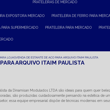
PRATELEIRAS DE MERCADO
EIRA EXPOSITORA MERCADO
PRATELEIRA DE FERRO PARA MERC
RA PARA SUPERMERCADO
PRATELEIRA PARA MERCADO
PRAT
MERCADO
PARA LOJAS
VENDA DE ESTANTE DE ACO PARA ARQUIVO ITAIM PAULISTA
PARA ARQUIVO ITAIM PAULISTA
aulista da Dinamisan Modulados LTDA são ideais para quem quer bele
boradas, são produzidas cuidadosamente pensando na estética de u
 setor, essa equipe empresarial dispõe de técnicas modernas em seu