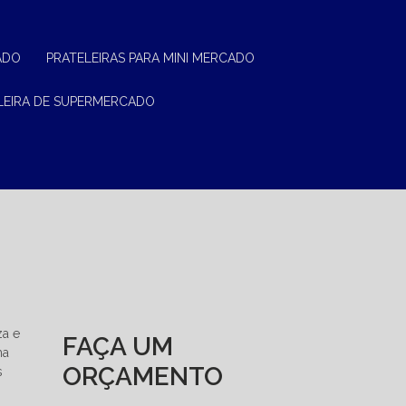
ADO
PRATELEIRAS PARA MINI MERCADO
ELEIRA DE SUPERMERCADO
za e
FAÇA UM
ma
ORÇAMENTO
s