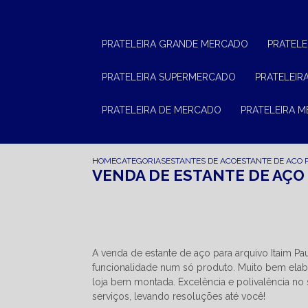
PRATELEIRA GRANDE MERCADO
PRATEL
PRATELEIRA SUPERMERCADO
PRATELEI
PRATELEIRA DE MERCADO
PRATELEIRA 
HOME
CATEGORIAS
ESTANTES DE ACO
ESTANTE DE ACO 
VENDA DE ESTANTE DE AÇO 
A venda de estante de aço para arquivo Itaim P
funcionalidade num só produto. Muito bem ela
loja bem montada. Excelência e polivalência no
serviços, levando resoluções até você!