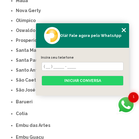
Mauá
Nova Gerty
Olímpico
Oswaldo Cruz
Olá! Fale agora pelo WhatsApp
Prosperidade
Santa Maria
Insira seu telefone
Santa Paula
Santo Antônio
São Caetano do Sul
INICIAR CONVERSA
São José
1
Barueri
Cotia
Embu das Artes
Embu Guaçu