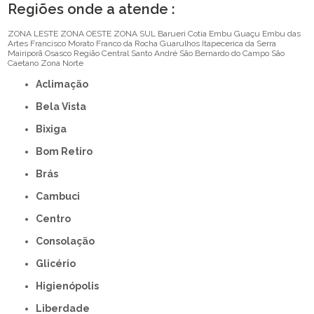
Regiões onde a atende :
ZONA LESTE
ZONA OESTE
ZONA SUL
Barueri
Cotia
Embu Guaçu
Embu das
Artes
Francisco Morato
Franco da Rocha
Guarulhos
Itapecerica da Serra
Mairiporã
Osasco
Região Central
Santo André
São Bernardo do Campo
São
Caetano
Zona Norte
Aclimação
Bela Vista
Bixiga
Bom Retiro
Brás
Cambuci
Centro
Consolação
Glicério
Higienópolis
Liberdade