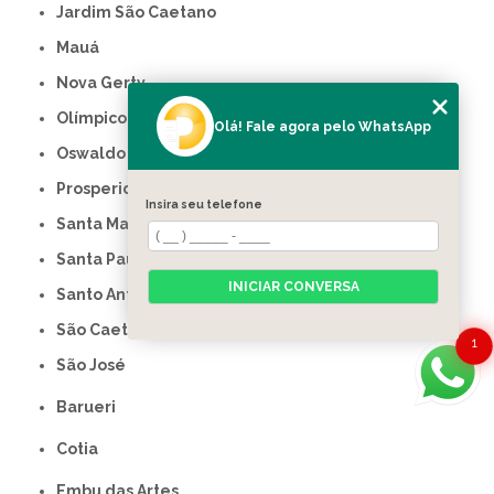
Jardim São Caetano
Mauá
Nova Gerty
Olímpico
Olá! Fale agora pelo WhatsApp
Oswaldo Cruz
Prosperidade
Insira seu telefone
Santa Maria
Santa Paula
INICIAR CONVERSA
Santo Antônio
São Caetano do Sul
1
São José
Barueri
Cotia
Embu das Artes