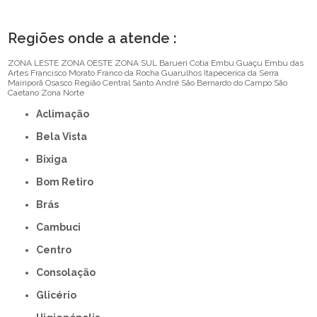
Regiões onde a atende :
ZONA LESTE
ZONA OESTE
ZONA SUL
Barueri
Cotia
Embu Guaçu
Embu das
Artes
Francisco Morato
Franco da Rocha
Guarulhos
Itapecerica da Serra
Mairiporã
Osasco
Região Central
Santo André
São Bernardo do Campo
São
Caetano
Zona Norte
Aclimação
Bela Vista
Bixiga
Bom Retiro
Brás
Cambuci
Centro
Consolação
Glicério