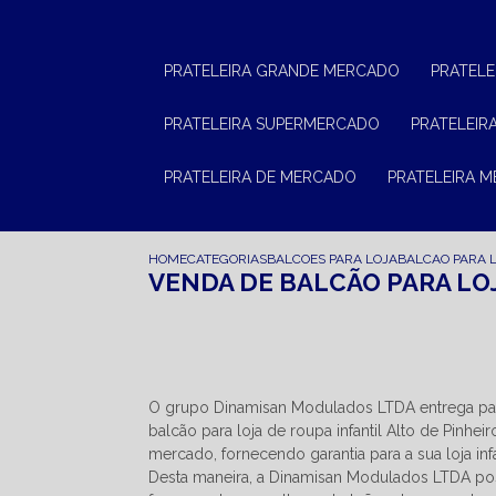
PRATELEIRA GRANDE MERCADO
PRATEL
PRATELEIRA SUPERMERCADO
PRATELEI
PRATELEIRA DE MERCADO
PRATELEIRA 
HOME
CATEGORIAS
BALCOES PARA LOJA
BALCAO PARA L
VENDA DE BALCÃO PARA LOJ
O grupo Dinamisan Modulados LTDA entrega par
balcão para loja de roupa infantil Alto de Pinh
mercado, fornecendo garantia para a sua loja inf
Desta maneira, a Dinamisan Modulados LTDA poss