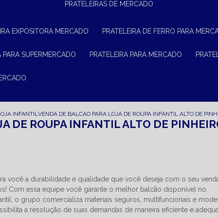
PRATELEIRAS DE MERCADO
EIRA EXPOSITORA MERCADO
PRATELEIRA DE FERRO PARA MERC
RA PARA SUPERMERCADO
PRATELEIRA PARA MERCADO
PRAT
MERCADO
OJA INFANTIL
VENDA DE BALCAO PARA LOJA DE ROUPA INFANTIL ALTO DE PINH
A DE ROUPA INFANTIL ALTO DE PINHEI
a você a durabilidade e qualidade que você deseja com o seu vend
eiros! Com essa equipe você garante o melhor balcão disponível no
antil, o grupo comercializa materiais seguros, multifuncionais e mode
ibilita a resolução de suas demandas de maneira eficiente e adequ