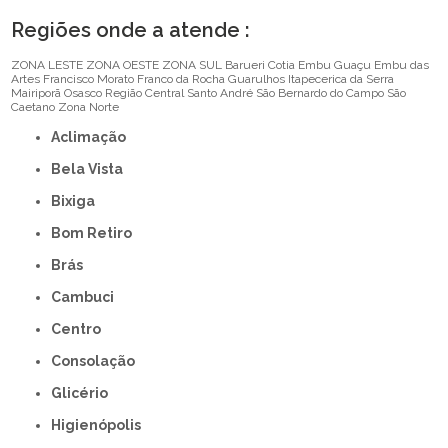
Regiões onde a atende :
ZONA LESTE
ZONA OESTE
ZONA SUL
Barueri
Cotia
Embu Guaçu
Embu das
Artes
Francisco Morato
Franco da Rocha
Guarulhos
Itapecerica da Serra
Mairiporã
Osasco
Região Central
Santo André
São Bernardo do Campo
São
Caetano
Zona Norte
Aclimação
Bela Vista
Bixiga
Bom Retiro
Brás
Cambuci
Centro
Consolação
Glicério
Higienópolis