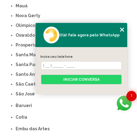
Mauá
Nova Gerty
Olímpico
Oswaldo Cruz
Olá! Fale agora pelo WhatsApp
Prosperidade
Santa Maria
Insira seu telefone
Santa Paula
Santo Antônio
INICIAR CONVERSA
São Caetano do Sul
São José
1
Barueri
Cotia
Embu das Artes