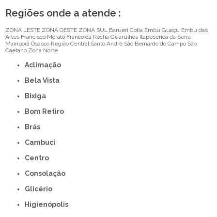
Regiões onde a atende :
ZONA LESTE
ZONA OESTE
ZONA SUL
Barueri
Cotia
Embu Guaçu
Embu das
Artes
Francisco Morato
Franco da Rocha
Guarulhos
Itapecerica da Serra
Mairiporã
Osasco
Região Central
Santo André
São Bernardo do Campo
São
Caetano
Zona Norte
Aclimação
Bela Vista
Bixiga
Bom Retiro
Brás
Cambuci
Centro
Consolação
Glicério
Higienópolis