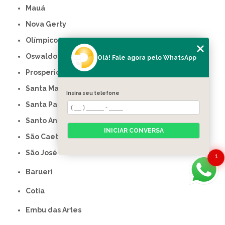
Mauá
Nova Gerty
Olímpico
Oswaldo Cruz
Olá! Fale agora pelo WhatsApp
Prosperidade
Santa Maria
Insira seu telefone
Santa Paula
Santo Antônio
INICIAR CONVERSA
São Caetano do Sul
São José
1
Barueri
Cotia
Embu das Artes