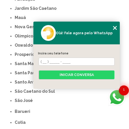
Jardim São Caetano
Mauá
Nova Gerty
Olá! Fale agora pelo WhatsApp
Olímpico
Oswaldo Cruz
Insira seu telefone
Prosperidade
Santa Maria
Santa Paula
INICIAR CONVERSA
Santo Antônio
1
São Caetano do Sul
São José
Barueri
Cotia