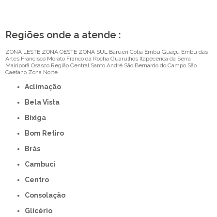
Regiões onde a atende :
ZONA LESTE
ZONA OESTE
ZONA SUL
Barueri
Cotia
Embu Guaçu
Embu das
Artes
Francisco Morato
Franco da Rocha
Guarulhos
Itapecerica da Serra
Mairiporã
Osasco
Região Central
Santo André
São Bernardo do Campo
São
Caetano
Zona Norte
Aclimação
Bela Vista
Bixiga
Bom Retiro
Brás
Cambuci
Centro
Consolação
Glicério