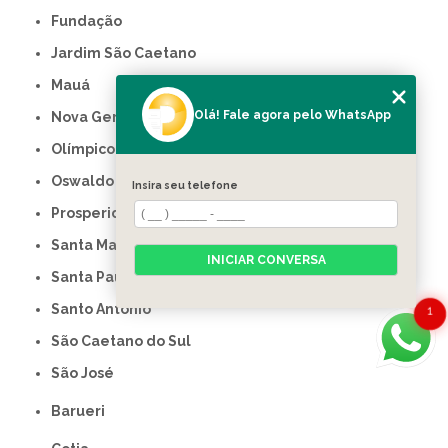
Fundação
Jardim São Caetano
Mauá
Olá! Fale agora pelo WhatsApp
Nova Gerty
Olímpico
Oswaldo Cruz
Insira seu telefone
Prosperidade
Santa Maria
INICIAR CONVERSA
Santa Paula
Santo Antônio
1
São Caetano do Sul
São José
Barueri