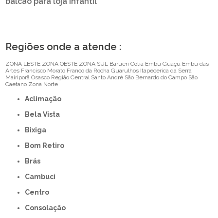
balcão para loja infantil
Regiões onde a atende :
ZONA LESTE
ZONA OESTE
ZONA SUL
Barueri
Cotia
Embu Guaçu
Embu das
Artes
Francisco Morato
Franco da Rocha
Guarulhos
Itapecerica da Serra
Mairiporã
Osasco
Região Central
Santo André
São Bernardo do Campo
São
Caetano
Zona Norte
Aclimação
Bela Vista
Bixiga
Bom Retiro
Brás
Cambuci
Centro
Consolação