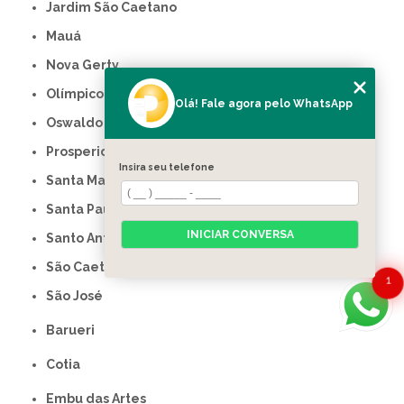
Jardim São Caetano
Mauá
Nova Gerty
Olímpico
Olá! Fale agora pelo WhatsApp
Oswaldo Cruz
Prosperidade
Insira seu telefone
Santa Maria
Santa Paula
INICIAR CONVERSA
Santo Antônio
São Caetano do Sul
1
São José
Barueri
Cotia
Embu das Artes