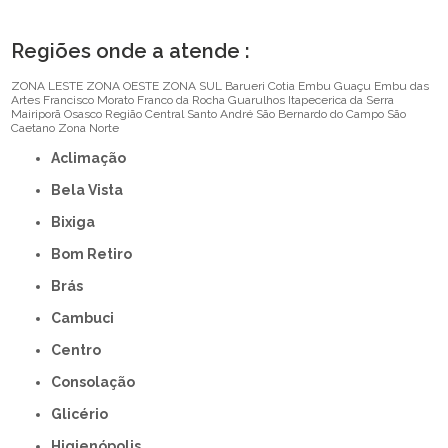
Regiões onde a atende :
ZONA LESTE
ZONA OESTE
ZONA SUL
Barueri
Cotia
Embu Guaçu
Embu das
Artes
Francisco Morato
Franco da Rocha
Guarulhos
Itapecerica da Serra
Mairiporã
Osasco
Região Central
Santo André
São Bernardo do Campo
São
Caetano
Zona Norte
Aclimação
Bela Vista
Bixiga
Bom Retiro
Brás
Cambuci
Centro
Consolação
Glicério
Higienópolis