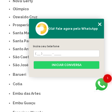
Nova Gerty
Olímpico
Oswaldo Cruz
Prosperidade
Olá! Fale agora pelo WhatsApp
Santa Maria
Santa Paula
Insira seu telefone
Santo Antônio
São Caetano do Sul
São José
INICIAR CONVERSA
Barueri
1
Cotia
Embu das Artes
Embu Guaçu