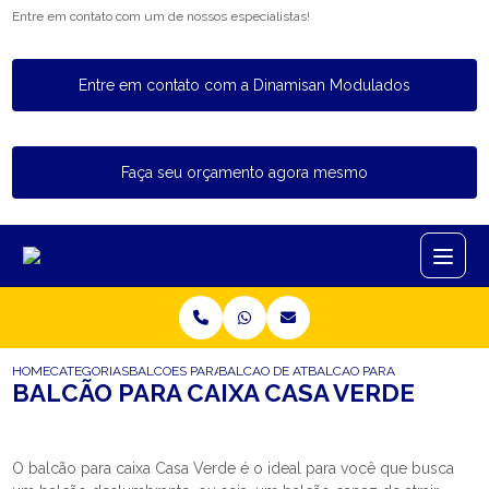
Entre em contato com um de nossos especialistas!
Entre em contato com a Dinamisan Modulados
Faça seu orçamento agora mesmo
HOME
CATEGORIAS
BALCOES PARA LOJA
BALCAO DE ATENDIMENTO LOJA DE ROUPA
BALCAO PARA CAIXA CASA V
BALCÃO PARA CAIXA CASA VERDE
O balcão para caixa Casa Verde é o ideal para você que busca