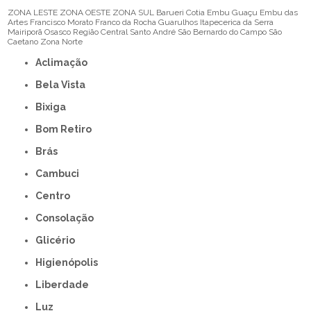
ZONA LESTE
ZONA OESTE
ZONA SUL
Barueri
Cotia
Embu Guaçu
Embu das
Artes
Francisco Morato
Franco da Rocha
Guarulhos
Itapecerica da Serra
Mairiporã
Osasco
Região Central
Santo André
São Bernardo do Campo
São
Caetano
Zona Norte
Aclimação
Bela Vista
Bixiga
Bom Retiro
Brás
Cambuci
Centro
Consolação
Glicério
Higienópolis
Liberdade
Luz