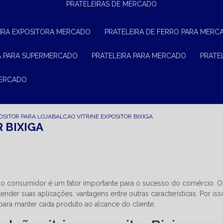
PRATELEIRAS DE MERCADO
EIRA EXPOSITORA MERCADO
PRATELEIRA DE FERRO PARA MERC
RA PARA SUPERMERCADO
PRATELEIRA PARA MERCADO
PRAT
MERCADO
OSITOR PARA LOJA
BALCAO VITRINE EXPOSITOR BIXIGA
 BIXIGA
ao consumidor é um fator importante para o sucesso do comércio. O
ender suas aplicações, vantagens entre outras características. Por iss
l para manter cada produto ao alcance do cliente.