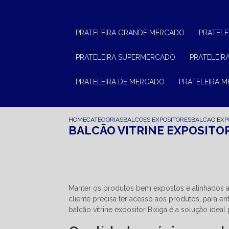
PRATELEIRA GRANDE MERCADO
PRATEL
PRATELEIRA SUPERMERCADO
PRATELEI
PRATELEIRA DE MERCADO
PRATELEIRA 
HOME
CATEGORIAS
BALCOES EXPOSITORES
BALCAO EXP
BALCÃO VITRINE EXPOSITOR
Manter os produtos bem expostos e alinhados 
cliente precisa ter acesso aos produtos, para ent
balcão vitrine expositor Bixiga é a solução idea