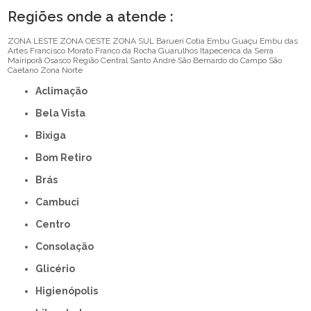
Regiões onde a atende :
ZONA LESTE
ZONA OESTE
ZONA SUL
Barueri
Cotia
Embu Guaçu
Embu das
Artes
Francisco Morato
Franco da Rocha
Guarulhos
Itapecerica da Serra
Mairiporã
Osasco
Região Central
Santo André
São Bernardo do Campo
São
Caetano
Zona Norte
Aclimação
Bela Vista
Bixiga
Bom Retiro
Brás
Cambuci
Centro
Consolação
Glicério
Higienópolis