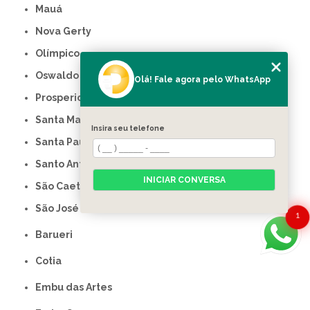
Mauá
Nova Gerty
Olímpico
Oswaldo Cruz
Olá! Fale agora pelo WhatsApp
Prosperidade
Santa Maria
Insira seu telefone
Santa Paula
Santo Antônio
INICIAR CONVERSA
São Caetano do Sul
São José
1
Barueri
Cotia
Embu das Artes