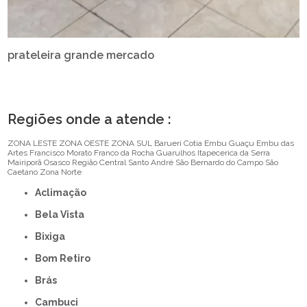
prateleira grande mercado
Regiões onde a atende :
ZONA LESTE
ZONA OESTE
ZONA SUL
Barueri
Cotia
Embu Guaçu
Embu das
Artes
Francisco Morato
Franco da Rocha
Guarulhos
Itapecerica da Serra
Mairiporã
Osasco
Região Central
Santo André
São Bernardo do Campo
São
Caetano
Zona Norte
Aclimação
Bela Vista
Bixiga
Bom Retiro
Brás
Cambuci