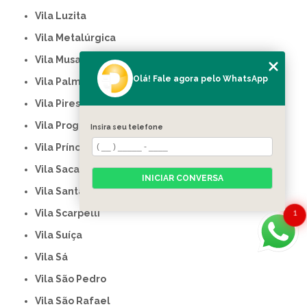
Vila Luzita
Vila Metalúrgica
Vila Musa
Olá! Fale agora pelo WhatsApp
Vila Palmares
Vila Pires
Vila Progresso
Insira seu telefone
Vila Príncipe de Gales
Vila Sacadura Cabral
INICIAR CONVERSA
Vila Santa Tereza
Vila Scarpelli
1
Vila Suíça
Vila Sá
Vila São Pedro
Vila São Rafael