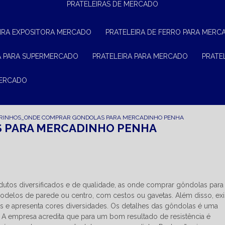
PRATELEIRAS DE MERCADO
EIRA EXPOSITORA MERCADO
PRATELEIRA DE FERRO PARA MERC
RA PARA SUPERMERCADO
PRATELEIRA PARA MERCADO
PRAT
MERCADO
RINHOS_ONDE COMPRAR GONDOLAS PARA MERCADINHO PENHA
 PARA MERCADINHO PENHA
tos diversificados e de qualidade, as onde comprar gôndolas para
modelos de parede ou centro, com cestos ou gavetas. Além disso, ex
es e apresenta cores diversidades. Os detalhes das gôndolas é uma
A empresa acredita que para um bom resultado de resistência é