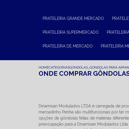
PRATELEIRA GRANDE MERCADO
PRATEL
PRATELEIRA SUPERMERCADO
PRATELEI
PRATELEIRA DE MERCADO
PRATELEIRA 
HOME
CATEGORIAS
GONDOLAS_GONDOLAS PARA ARMA
ONDE COMPRAR GÔNDOLAS
Dinamisan Modulados LTDA é carregada de produ
mercadinho Penha são multifuncionais por ter 
opções de gôndolas feitas de matérias diferent
preocupação para a Dinamisan Modulados Ltda. 