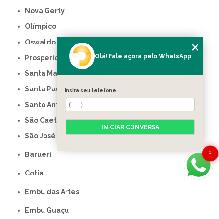
Nova Gerty
Olímpico
Oswaldo Cruz
Olá! Fale agora pelo WhatsApp
Prosperidade
Santa Maria
Santa Paula
Insira seu telefone
Santo Antônio
São Caetano do Sul
INICIAR CONVERSA
São José
1
Barueri
Cotia
Embu das Artes
Embu Guaçu