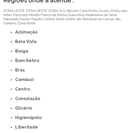
Regiões onde a atende :
ZONA LESTE
ZONA OESTE
ZONA SUL
Barueri
Cotia
Embu Guaçu
Embu das
Artes
Francisco Morato
Franco da Rocha
Guarulhos
Itapecerica da Serra
Mairiporã
Osasco
Região Central
Santo André
São Bernardo do Campo
São
Caetano
Zona Norte
Aclimação
Bela Vista
Bixiga
Bom Retiro
Brás
Cambuci
Centro
Consolação
Glicério
Higienópolis
Liberdade