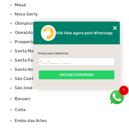
Mauá
Nova Gerty
Olímpico
Oswaldo Cruz
Olá! Fale agora pelo WhatsApp
Prosperidade
Santa Maria
Insira seu telefone
Santa Paula
Santo Antônio
INICIAR CONVERSA
São Caetano do Sul
São José
1
Barueri
Cotia
Embu das Artes