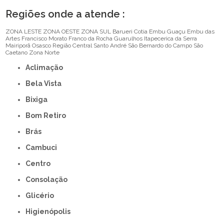
Regiões onde a atende :
ZONA LESTE
ZONA OESTE
ZONA SUL
Barueri
Cotia
Embu Guaçu
Embu das
Artes
Francisco Morato
Franco da Rocha
Guarulhos
Itapecerica da Serra
Mairiporã
Osasco
Região Central
Santo André
São Bernardo do Campo
São
Caetano
Zona Norte
Aclimação
Bela Vista
Bixiga
Bom Retiro
Brás
Cambuci
Centro
Consolação
Glicério
Higienópolis