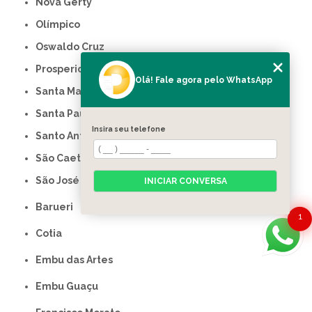
Nova Gerty
Olímpico
Oswaldo Cruz
Prosperidade
Olá! Fale agora pelo WhatsApp
Santa Maria
Santa Paula
Insira seu telefone
Santo Antônio
São Caetano do Sul
São José
INICIAR CONVERSA
Barueri
1
Cotia
Embu das Artes
Embu Guaçu