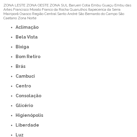
ZONA LESTE
ZONA OESTE
ZONA SUL
Barueri
Cotia
Embu Guaçu
Embu das
Artes
Francisco Morato
Franco da Rocha
Guarulhos
Itapecerica da Serra
Mairiporã
Osasco
Região Central
Santo André
São Bernardo do Campo
São
Caetano
Zona Norte
Aclimação
Bela Vista
Bixiga
Bom Retiro
Brás
Cambuci
Centro
Consolação
Glicério
Higienópolis
Liberdade
Luz