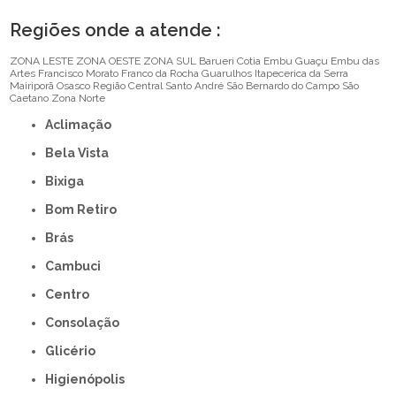
Regiões onde a atende :
ZONA LESTE
ZONA OESTE
ZONA SUL
Barueri
Cotia
Embu Guaçu
Embu das
Artes
Francisco Morato
Franco da Rocha
Guarulhos
Itapecerica da Serra
Mairiporã
Osasco
Região Central
Santo André
São Bernardo do Campo
São
Caetano
Zona Norte
Aclimação
Bela Vista
Bixiga
Bom Retiro
Brás
Cambuci
Centro
Consolação
Glicério
Higienópolis