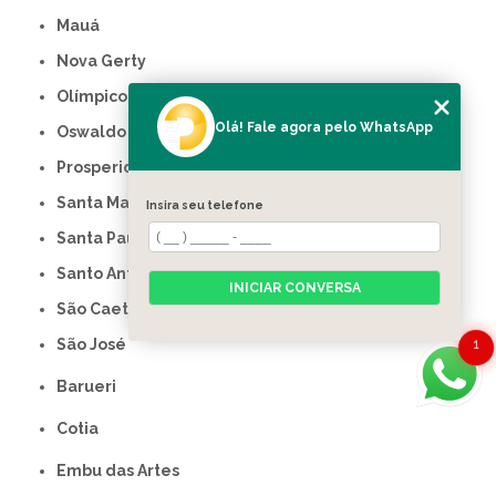
Mauá
Nova Gerty
Olímpico
Olá! Fale agora pelo WhatsApp
Oswaldo Cruz
Prosperidade
Santa Maria
Insira seu telefone
Santa Paula
Santo Antônio
INICIAR CONVERSA
São Caetano do Sul
São José
1
Barueri
Cotia
Embu das Artes