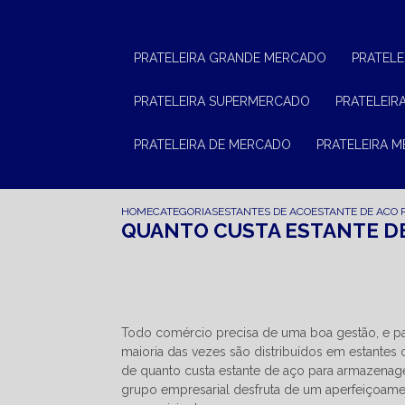
PRATELEIRA GRANDE MERCADO
PRATEL
PRATELEIRA SUPERMERCADO
PRATELEI
PRATELEIRA DE MERCADO
PRATELEIRA 
HOME
CATEGORIAS
ESTANTES DE ACO
ESTANTE DE ACO 
QUANTO CUSTA ESTANTE D
Todo comércio precisa de uma boa gestão, e par
maioria das vezes são distribuídos em estantes
de quanto custa estante de aço para armazenage
grupo empresarial desfruta de um aperfeiçoament