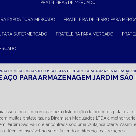
PRATELEIRAS DE MERCADO
EIRA EXPOSITORA MERCADO
PRATELEIRA DE FERRO PARA MERC
RA PARA SUPERMERCADO
PRATELEIRA PARA MERCADO
PRAT
MERCADO
PARA COMERCIO
QUANTO CUSTA ESTANTE DE ACO PARA ARMAZENAGEM JARDI
E AÇO PARA ARMAZENAGEM JARDIM SÃO
a isso é preciso começar pela distribuição de produtos pela loja, q
 com muitas prateleiras, na Dinamisan Modulados LTDA a melhor vari
m Jardim São Paulo é encontrada sob uma vantajosa oferta. Assim, 
o técnico invejável no setor, fazendo a diferença nas relações