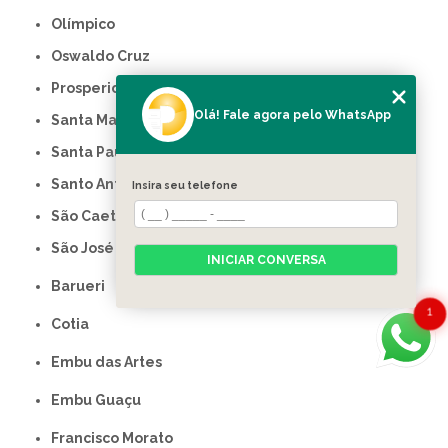
Olímpico
Oswaldo Cruz
Prosperidade
Olá! Fale agora pelo WhatsApp
Santa Maria
Santa Paula
Santo Antônio
Insira seu telefone
São Caetano do Sul
São José
INICIAR CONVERSA
Barueri
1
Cotia
Embu das Artes
Embu Guaçu
Francisco Morato