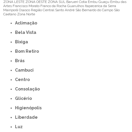
ZONA LESTE
ZONA OESTE
ZONA SUL
Barueri
Cotia
Embu Guaçu
Embu das
Artes
Francisco Morato
Franco da Rocha
Guarulhos
Itapecerica da Serra
Mairiporã
Osasco
Região Central
Santo André
São Bernardo do Campo
São
Caetano
Zona Norte
Aclimação
Bela Vista
Bixiga
Bom Retiro
Brás
Cambuci
Centro
Consolação
Glicério
Higienópolis
Liberdade
Luz