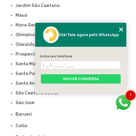
Jardim São Caetano
Mauá
Nova Gerty
Olímpico
Olá! Fale agora pelo WhatsApp
Oswaldo Cruz
Prosperidade
Insira seu telefone
Santa Maria
Santa Paula
INICIAR CONVERSA
Santo Antônio
São Caetano do Sul
1
São José
Barueri
Cotia