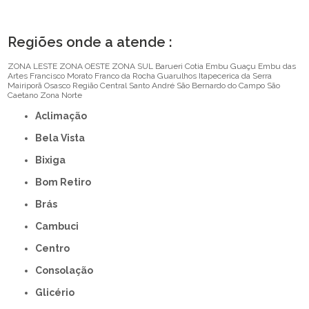
Regiões onde a atende :
ZONA LESTE
ZONA OESTE
ZONA SUL
Barueri
Cotia
Embu Guaçu
Embu das
Artes
Francisco Morato
Franco da Rocha
Guarulhos
Itapecerica da Serra
Mairiporã
Osasco
Região Central
Santo André
São Bernardo do Campo
São
Caetano
Zona Norte
Aclimação
Bela Vista
Bixiga
Bom Retiro
Brás
Cambuci
Centro
Consolação
Glicério