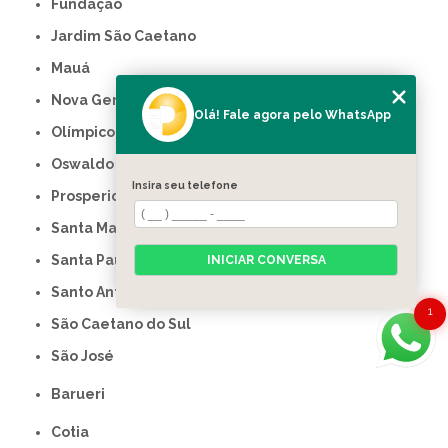
Fundação
Jardim São Caetano
Mauá
Nova Gerty
Olá! Fale agora pelo WhatsApp
Olímpico
Oswaldo Cruz
Insira seu telefone
Prosperidade
Santa Maria
Santa Paula
INICIAR CONVERSA
Santo Antônio
1
São Caetano do Sul
São José
Barueri
Cotia