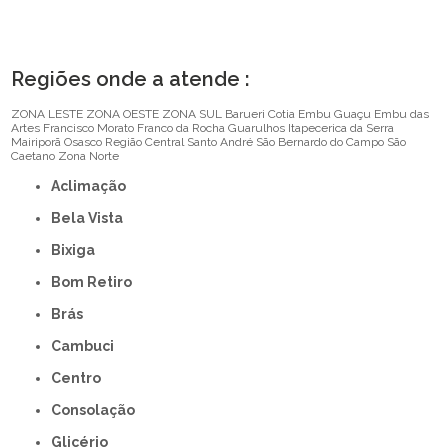
Regiões onde a atende :
ZONA LESTE
ZONA OESTE
ZONA SUL
Barueri
Cotia
Embu Guaçu
Embu das
Artes
Francisco Morato
Franco da Rocha
Guarulhos
Itapecerica da Serra
Mairiporã
Osasco
Região Central
Santo André
São Bernardo do Campo
São
Caetano
Zona Norte
Aclimação
Bela Vista
Bixiga
Bom Retiro
Brás
Cambuci
Centro
Consolação
Glicério