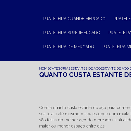
PRATELEIRA GRANDE MERCADO
PRATEL
PRATELEIRA SUPERMERCADO
PRATELEI
PRATELEIRA DE MERCADO
PRATELEIRA 
HOME
CATEGORIAS
ESTANTES DE ACO
ESTANTE DE ACO 
QUANTO CUSTA ESTANTE D
Com a quanto custa estante de aço para comé
sua loja e até mesmo o seu estoque com muita b
são feitas do melhor aço do mercado na atualid
maior ou menor espaço entre elas.