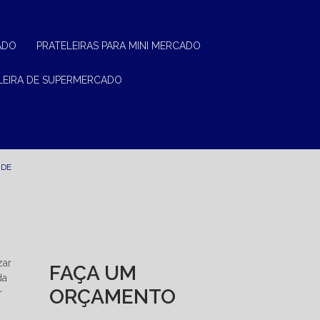
ADO
PRATELEIRAS PARA MINI MERCADO
ELEIRA DE SUPERMERCADO
NDE
zar
FAÇA UM
da
ORÇAMENTO
r