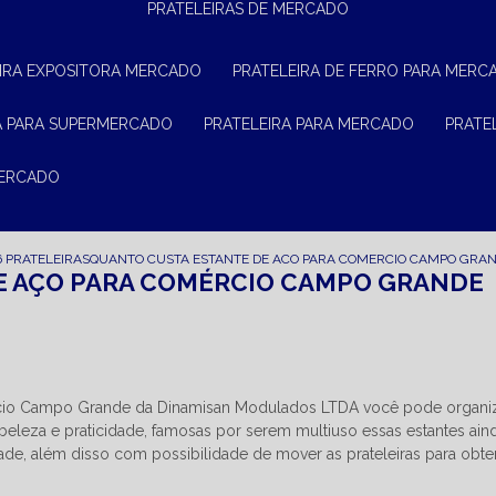
PRATELEIRAS DE MERCADO
EIRA EXPOSITORA MERCADO
PRATELEIRA DE FERRO PARA MERC
RA PARA SUPERMERCADO
PRATELEIRA PARA MERCADO
PRAT
MERCADO
6 PRATELEIRAS
QUANTO CUSTA ESTANTE DE ACO PARA COMERCIO CAMPO GRA
E AÇO PARA COMÉRCIO CAMPO GRANDE
rcio Campo Grande da Dinamisan Modulados LTDA você pode organi
eleza e praticidade, famosas por serem multiuso essas estantes ain
ade, além disso com possibilidade de mover as prateleiras para obte